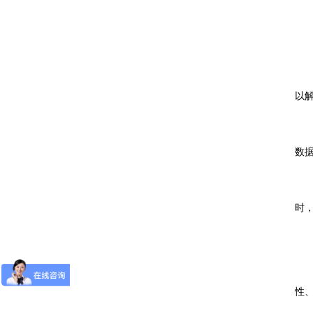
6
3
易
以
系
数
服
时
4
3
性