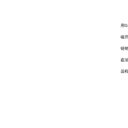
前
用
磁
链
盗
远
摄
1
2
3