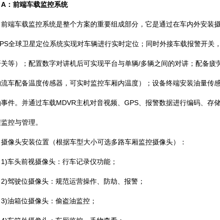
A：前端车载监控系统
端车载监控系统是整个方案的重要组成部分，它是通过在车内外安装摄
GPS全球卫星定位系统实现对车辆进行实时定位；同时外接车载报警开关
开关等）；配置数字对讲机后可实现平台与单辆/多辆之间的对讲；配备疲
物流车配备温度传感器，可实时监控车厢内温度）；设备终端安装油量传
油事件。并通过车载MDVR主机对音视频、GPS、报警数据进行编码、存储
程监控与管理。
像头安装位置（根据车型大小可选多路车厢监控摄像头）：
)车头前视摄像头：行车记录仪功能；
)驾驶位摄像头：规范运营操作、防劫、报警；
)油箱位摄像头：偷盗油监控；