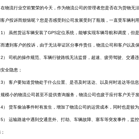
物流行业空前繁荣的今天，作为物流公司的管理者您是否在为货物无法
到客户投诉而烦恼呢？您是否感受到公司发展受到了瓶颈，一直受车辆利
） 虽然货运车辆安装了GPS定位系统，能够实现车辆导航和调度，但
坏而遭到客户的投诉，由于无法举证区分事件责任，物流公司和客户以及
） 司机的操作规范、车辆行驶路线无法监督，超速、疲劳驾驶、交通违
的安全隐患；
） 客户要知道货物处于什么位置、是否及时送达、以及何时送达等信息
。规模小的物流公司甚至不提供查询服务，物流公司也疲于应付客户关于
） 货车偷油事件时有发生，增加了物流公司的运营成本，同时也是较为
） 运输路途中遇到交通意外、打劫、车辆故障、塞车等突发事件，监控
怨；