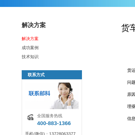
解决方案
货
解决方案
1
成功案例
技术知识
近
货
联系方式
问
原
理
全国服务热线
信
400-883-1366
2
手机(微信)：13728063377