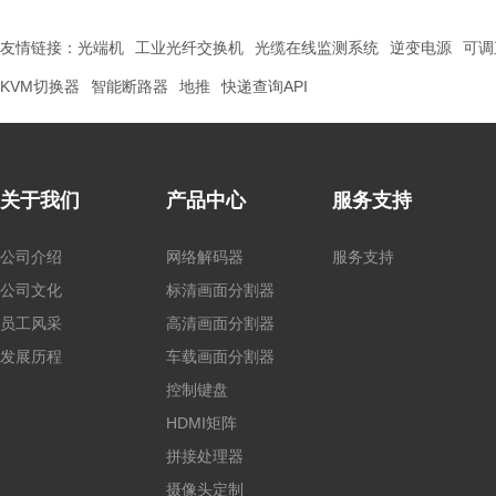
友情链接：
光端机
工业光纤交换机
光缆在线监测系统
逆变电源
可调
KVM切换器
智能断路器
地推
快递查询API
关于我们
产品中心
服务支持
公司介绍
网络解码器
服务支持
公司文化
标清画面分割器
员工风采
高清画面分割器
发展历程
车载画面分割器
控制键盘
HDMI矩阵
拼接处理器
摄像头定制