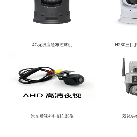
4G无线应急布控球机
H260三
汽车后视外挂倒车影像
双镜头